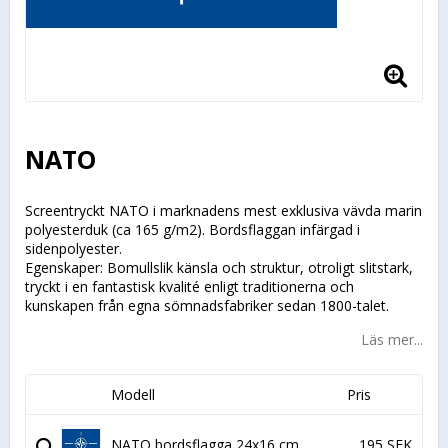
NATO
Screentryckt NATO i marknadens mest exklusiva vävda marin
polyesterduk (ca 165 g/m2). Bordsflaggan infärgad i
sidenpolyester.
Egenskaper: Bomullslik känsla och struktur, otroligt slitstark,
tryckt i en fantastisk kvalité enligt traditionerna och
kunskapen från egna sömnadsfabriker sedan 1800-talet.
Läs mer...
Modell
Pris
NATO bordsflagga 24x16 cm
195 SEK