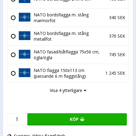
NATO bordsflagga m. stång
340 SEK
marmorfot
NATO bordsflagga m. stång
370 SEK
metallfot
NATO fasad/båtflagga 75x56 cm,
745 SEK
ögla/ögla
NATO flagga 150x113 cm
1 245 SEK
(passande 6 m flaggstång)
Visa 4 ytterligare
KÖP
Sveriges äldsta flaggfabrik