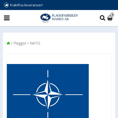
Fraktfria leveranser!
0
Flaggor
NATO