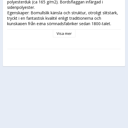
polyesterduk (ca 165 g/m2). Bordsflaggan infärgad i 
sidenpolyester.

Egenskaper: Bomullslik känsla och struktur, otroligt slitstark, 
tryckt i en fantastisk kvalité enligt traditionerna och 
kunskapen från egna sömnadsfabriker sedan 1800-talet.

Konfektion: Clips - clips på ett extraförstärkt kantband med 
Visa mer
diskret vävd Svanen® etikett på de större flaggorna och 
vimplarna (150 cm och uppåt). Repögla - repögla på 
flaggorna 70 - 120 cm. Lintampar på bordsflaggan.

Ilägg med flaggdagar, regler, råd och tips.

Storleksguide:

Vid fristående flaggstång bör flaggans längd vara en

fjärdedel (1/4) och vimpelns en tredjedel (1/3) av stångens 
längd.

Båtar, fasadstänger osv. = 30-120 cm flagga, 50-150 cm 
vimpel

Flaggstång 6-7 meter = 150-180 cm flagga, 200 cm vimpel

Flaggstång 8 meter = 200 cm flagga, 300 cm vimpel

Flaggstång 9-10 meter = 240 cm flagga, 300 cm vimpel

Flaggstång 11-12 meter = 300 cm flagga, 400 cm vimpel

Flaggstång 13-14 meter = 350 cm flagga, 500 cm vimpel

Flaggstång 15-16 meter = 400 cm flagga, 600 cm vimpel